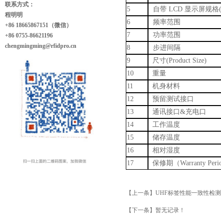
联系方式：
5
自带
LCD 显示屏规格(
程明明
6
频率范围
+86 18665867151（微信）
7
功率范围
+86 0755-86621196
chengmingming@rfidpro.cn
8
步进间隔
9
尺寸
(Product Size)
10
重量
11
机身材料
12
预留测试
接口
13
通讯接口
&充电口
14
工作温度
15
储存温度
16
相对湿度
17
保修期（
Warranty Per
【上一条】
UHF标签性能一致性检
【下一条】暂无记录！