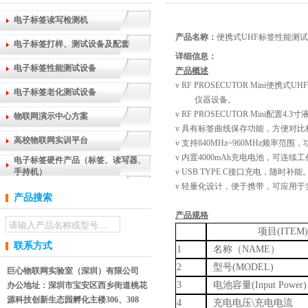
电子标签读写检测机
产品名称：
便携式UHF标签性能测
电子标签打样、测试设备及配套
详细信息：
电子标签性能测试设备
产品概述
v RF PROSECUTOR Mini便携
式
UHF
电子标签老化测试设备
仪器设备。
v RF PROSECUTOR Mini
物联网演示中心方案
v 具有标签曲线保存功能，方便对比
高校物联网实训平台
v
支持
840MHz~960MHz频率范围
v
内置
4000mAh充电电池，可连续工
电子标签硬件产品（标签、读写器、
手持机）
v USB TYPE C接口充电，随时补能
v 轻量化设计，便于携带，可应用
产品搜索
产品规格
项目
(ITEM
联系方式
1
名称（
NAME）
2
型号
(MODEL)
巨心物联网实验室（深圳）有限公司
3
电池容量
(Input Power)
办公地址：深圳市宝安区西乡街道桃花
源科技创新生态园孵化主楼306、308
4
充电电压
\充电电流